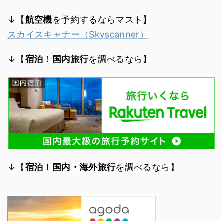
↓【
航空機
を予約するならマスト】
スカイスキャナー（Skyscanner）
↓【
宿泊
！
国内旅行
を調べるなら】
↓【
宿泊！国内・海外旅行
を調べるなら】